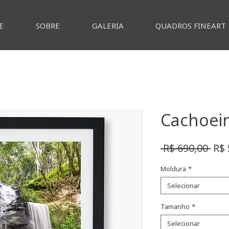
E
SOBRE
GALERIA
QUADROS FINEART
Cachoeir
Pre
 R$ 690,00 
R$ 
nor
Moldura
*
Selecionar
Tamanho
*
Selecionar