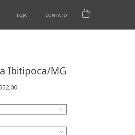
LOJA
CONTATO
a Ibitipoca/MG
ço
Preço
552,00
mal
promocional