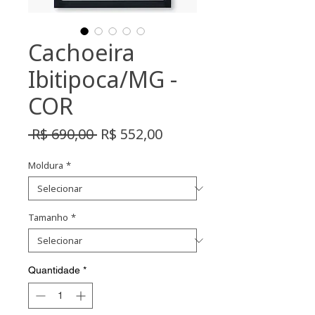
Cachoeira
Ibitipoca/MG -
COR
Preço
Preço
 R$ 690,00 
R$ 552,00
normal
promocional
Moldura
*
Tamanho
*
Quantidade
*