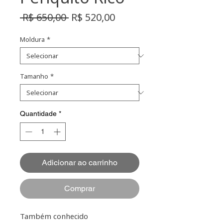
Preço
Preço
 R$ 650,00 
R$ 520,00
normal
promocional
Moldura
*
Tamanho
*
Quantidade
*
Adicionar ao carrinho
Comprar
Também conhecido